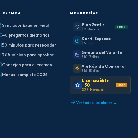
L EXAMEN
MEMBRESÍAS
Plan Gratis
Simulador Examen Final
FREE
$0 · Básico
40 preguntas aleatorias
Carril Expreso
$6 · 1 día
50 minutos para responder
Semana del Volante
70% mínimo para aprobar
$10 · 7 días
Consejos para el examen
Vía Rápida Quincenal
$16 · 15 días
Manual completo 2026
Licencia Élite
+30
TOP
$22 · Mensual
Ver todos los planes →