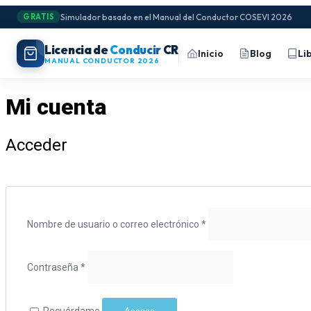
Ir
Simulador basado en el Manual del Conductor COSEVI 2026
GRATIS
al
contenido
Licencia de
Conducir
CR
Inicio
Blog
Li
MANUAL CONDUCTOR 2026
Mi cuenta
Acceder
Obligatorio
Nombre de usuario o correo electrónico
*
Obligatorio
Contraseña
*
Recuérdame