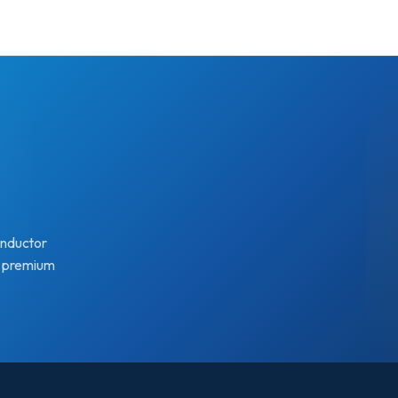
a
onductor
o premium