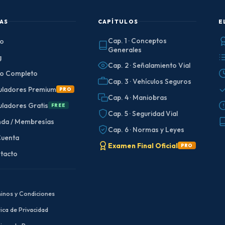
AS
CAPÍTULOS
E
Cap. 1 · Conceptos
io
Generales
g
Cap. 2 · Señalamiento Vial
ro Completo
Cap. 3 · Vehículos Seguros
uladores Premium
PRO
Cap. 4 · Maniobras
uladores Gratis
FREE
Cap. 5 · Seguridad Vial
nda / Membresías
Cap. 6 · Normas y Leyes
Cuenta
Examen Final Oficial
PRO
tacto
inos y Condiciones
tica de Privacidad