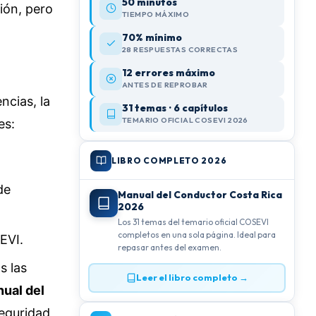
50 minutos
ión, pero
TIEMPO MÁXIMO
70% mínimo
28 RESPUESTAS CORRECTAS
12 errores máximo
ANTES DE REPROBAR
ncias, la
31 temas · 6 capítulos
TEMARIO OFICIAL COSEVI 2026
es:
LIBRO COMPLETO 2026
de
Manual del Conductor Costa Rica
2026
Los 31 temas del temario oficial COSEVI
completos en una sola página. Ideal para
EVI.
repasar antes del examen.
s las
Leer el libro completo →
ual del
seguridad