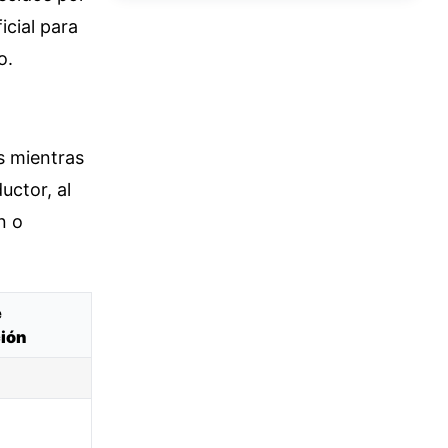
icial para
o.
s mientras
uctor, al
n o
e
ión