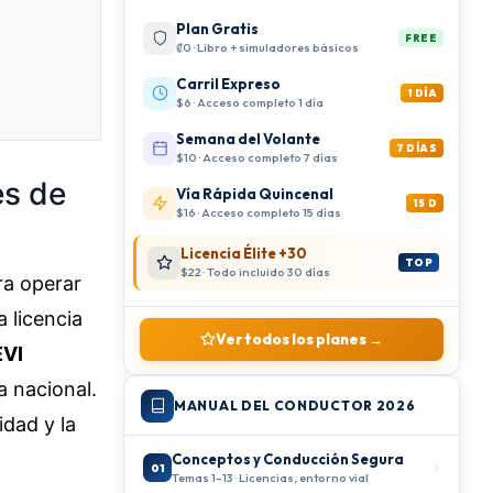
Plan Gratis
FREE
₡0 · Libro + simuladores básicos
Carril Expreso
1 DÍA
$6 · Acceso completo 1 día
Semana del Volante
7 DÍAS
$10 · Acceso completo 7 días
es de
Vía Rápida Quincenal
15 D
$16 · Acceso completo 15 días
Licencia Élite +30
TOP
$22 · Todo incluido 30 días
ra operar
a licencia
Ver todos los planes →
VI
a nacional.
MANUAL DEL CONDUCTOR 2026
idad y la
Conceptos y Conducción Segura
01
Temas 1–13 · Licencias, entorno vial