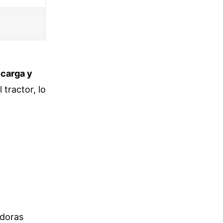
e
carga y
tractor, lo
adoras