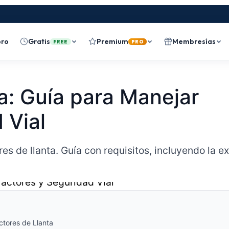
bro
Gratis
Premium
Membresías
FREE
PRO
a: Guía para Manejar
 Vial
res de llanta. Guía con requisitos, incluyendo la e
ctores de Llanta