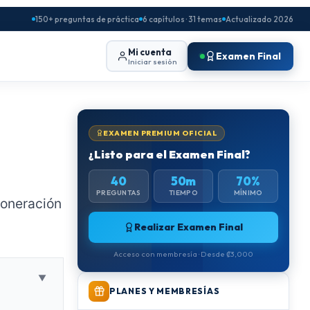
150+ preguntas de práctica
6 capítulos · 31 temas
Actualizado 2026
Mi cuenta
Examen Final
Iniciar sesión
EXAMEN PREMIUM OFICIAL
¿Listo para el Examen Final?
40
50m
70%
PREGUNTAS
TIEMPO
MÍNIMO
xoneración
Realizar Examen Final
Acceso con membresía · Desde ₡3,000
▼
PLANES Y MEMBRESÍAS