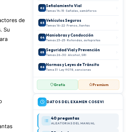
Señalamiento Vial
02
Temas 14–15 · Señales, semáforos
ractores de
Vehículos Seguros
03
Temas 16–22 · Frenos, llantas
. Su
Maniobras y Conducción
04
para
Temas 23–25 · Rotondas, autopistas
Seguridad Vial y Prevención
05
Temas 26–30 · Alcohol, SRI
Normas y Leyes de Tránsito
06
Tema 31 · Ley 9078, sanciones
Gratis
Premium
o
DATOS DEL EXAMEN COSEVI
40 preguntas
ALEATORIAS DEL MANUAL
antas