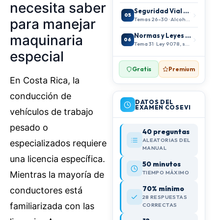
necesita saber
Seguridad Vial y Prevención
05
Temas 26–30 · Alcohol, SRI
para manejar
Normas y Leyes de Tránsito
maquinaria
06
Tema 31 · Ley 9078, sanciones
especial
Gratis
Premium
En Costa Rica, la
conducción de
DATOS DEL
EXAMEN COSEVI
vehículos de trabajo
pesado o
40 preguntas
ALEATORIAS DEL
especializados requiere
MANUAL
una licencia específica.
50 minutos
TIEMPO MÁXIMO
Mientras la mayoría de
70% mínimo
conductores está
28 RESPUESTAS
familiarizada con las
CORRECTAS