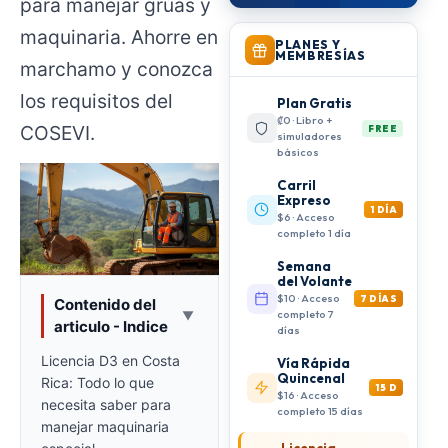
para manejar grúas y
maquinaria. Ahorre en
PLANES Y
MEMBRESÍAS
marchamo y conozca
los requisitos del
Plan Gratis
₡0 · Libro +
COSEVI.
FREE
simuladores
básicos
Carril
Expreso
1 DÍA
$6 · Acceso
completo 1 día
Semana
del Volante
$10 · Acceso
7 DÍAS
Contenido del
completo 7
▼
articulo - Indice
días
Licencia D3 en Costa
Vía Rápida
Quincenal
Rica: Todo lo que
15 D
$16 · Acceso
necesita saber para
completo 15 días
manejar maquinaria