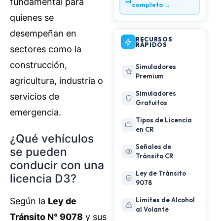
fundamental para
completo →
quienes se
desempeñan en
RECURSOS
RÁPIDOS
sectores como la
construcción,
Simuladores
Premium
agricultura, industria o
Simuladores
servicios de
Gratuitos
emergencia.
Tipos de Licencia
en CR
¿Qué vehículos
Señales de
se pueden
Tránsito CR
conducir con una
Ley de Tránsito
licencia D3?
9078
Límites de Alcohol
Según la
Ley de
al Volante
Tránsito N° 9078
y sus