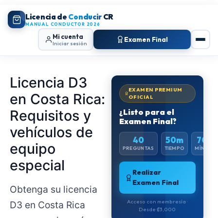
Licencia de
Conducir
CR
MANUAL CONDUCTOR 2026
Mi cuenta
Examen Final
Iniciar sesión
Licencia D3
EXAMEN PREMIUM
en Costa Rica:
OFICIAL
Requisitos y
¿Listo para el
Examen Final?
vehículos de
40
50m
70%
equipo
PREGUNTAS
TIEMPO
MÍNIMO
especial
Realizar
Examen Final
Obtenga su licencia
Acceso con membresía ·
D3 en Costa Rica
Desde ₡3,000