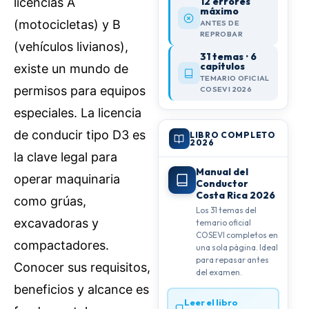
12 errores
licencias A
máximo
(motocicletas) y B
ANTES DE
REPROBAR
(vehículos livianos),
31 temas · 6
capítulos
existe un mundo de
TEMARIO OFICIAL
permisos para equipos
COSEVI 2026
especiales. La licencia
de conducir tipo D3 es
LIBRO COMPLETO
2026
la clave legal para
Manual del
operar maquinaria
Conductor
Costa Rica 2026
como grúas,
Los 31 temas del
excavadoras y
temario oficial
COSEVI completos en
compactadores.
una sola página. Ideal
para repasar antes
Conocer sus requisitos,
del examen.
beneficios y alcance es
Leer el libro