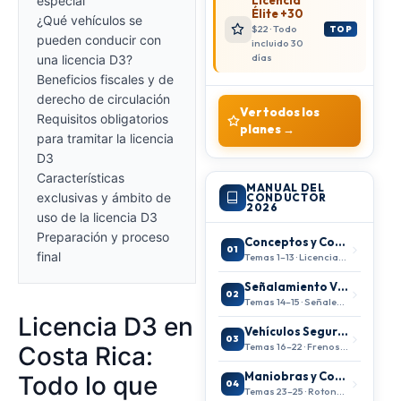
Licencia
especial
Élite +30
¿Qué vehículos se
$22 · Todo
TOP
pueden conducir con
incluido 30
días
una licencia D3?
Beneficios fiscales y de
derecho de circulación
Ver todos los
Requisitos obligatorios
planes →
para tramitar la licencia
D3
Características
MANUAL DEL
exclusivas y ámbito de
CONDUCTOR
2026
uso de la licencia D3
Preparación y proceso
Conceptos y Conducción Segura
01
final
Temas 1–13 · Licencias, entorno vial
Señalamiento Vial
02
Temas 14–15 · Señales, semáforos
Licencia D3 en
Vehículos Seguros
03
Temas 16–22 · Frenos, llantas
Costa Rica:
Maniobras y Conducción
Todo lo que
04
Temas 23–25 · Rotondas, autopistas