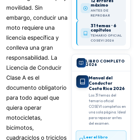
12 errores
máximo
movilidad. Sin
ANTES DE
REPROBAR
embargo, conducir una
31 temas · 6
moto requiere una
capítulos
TEMARIO OFICIAL
licencia específica y
COSEVI 2026
conlleva una gran
responsabilidad. La
LIBRO COMPLETO
2026
Licencia de Conducir
Clase A es el
Manual del
Conductor
documento obligatorio
Costa Rica 2026
Los 31 temas del
para todo aquel que
temario oficial
COSEVI completos en
quiera operar
una sola página. Ideal
motocicletas,
para repasar antes
del examen.
bicimotos,
Leer el libro
cuadraciclos o triciclos