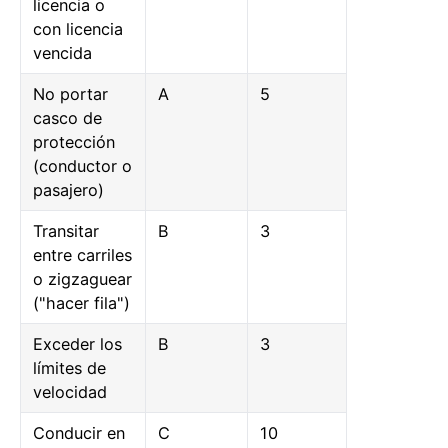
licencia o
con licencia
vencida
No portar
A
5
casco de
protección
(conductor o
pasajero)
Transitar
B
3
entre carriles
o zigzaguear
("hacer fila")
Exceder los
B
3
límites de
velocidad
Conducir en
C
10