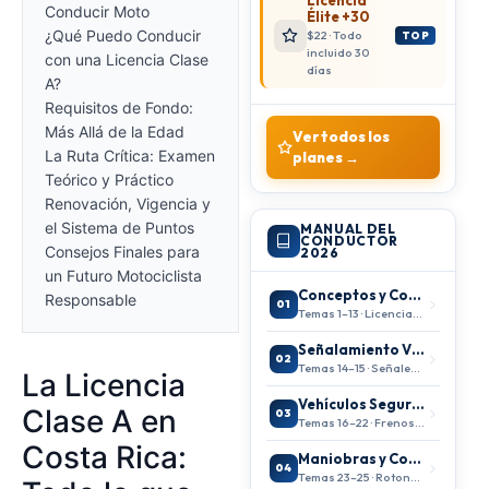
Licencia
Conducir Moto
Élite +30
¿Qué Puedo Conducir
$22 · Todo
TOP
incluido 30
con una Licencia Clase
días
A?
Requisitos de Fondo:
Más Allá de la Edad
Ver todos los
La Ruta Crítica: Examen
planes →
Teórico y Práctico
Renovación, Vigencia y
el Sistema de Puntos
MANUAL DEL
CONDUCTOR
Consejos Finales para
2026
un Futuro Motociclista
Conceptos y Conducción Segura
Responsable
01
Temas 1–13 · Licencias, entorno vial
Señalamiento Vial
02
Temas 14–15 · Señales, semáforos
La Licencia
Vehículos Seguros
Clase A en
03
Temas 16–22 · Frenos, llantas
Costa Rica:
Maniobras y Conducción
04
Temas 23–25 · Rotondas, autopistas