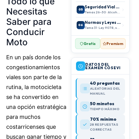
Todo lo que
Seguridad Vial y Prevención
Necesitas
05
Temas 26–30 · Alcohol, SRI
Saber para
Normas y Leyes de Tránsito
06
Tema 31 · Ley 9078, sanciones
Conducir
Moto
Gratis
Premium
En un país donde los
DATOS DEL
congestionamientos
EXAMEN COSEVI
viales son parte de la
40 preguntas
rutina, la motocicleta
ALEATORIAS DEL
MANUAL
se ha convertido en
50 minutos
una opción estratégica
TIEMPO MÁXIMO
para muchos
70% mínimo
28 RESPUESTAS
costarricenses que
CORRECTAS
buscan ganar tiempo y