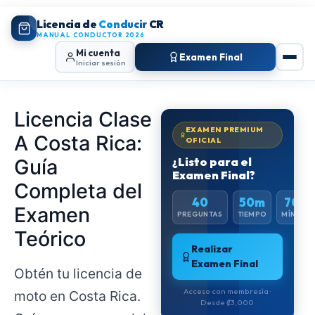
Licencia de
Conducir
CR
MANUAL CONDUCTOR 2026
Mi cuenta
Examen Final
Iniciar sesión
Licencia Clase
EXAMEN PREMIUM
A Costa Rica:
OFICIAL
Guía
¿Listo para el
Examen Final?
Completa del
40
50m
70%
Examen
PREGUNTAS
TIEMPO
MÍNIMO
Teórico
Realizar
Examen Final
Obtén tu licencia de
Acceso con membresía ·
moto en Costa Rica.
Desde ₡3,000