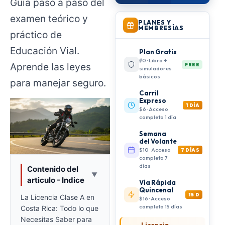
Guía paso a paso del
examen teórico y
PLANES Y
MEMBRESÍAS
práctico de
Educación Vial.
Plan Gratis
₡0 · Libro +
Aprende las leyes
FREE
simuladores
básicos
para manejar seguro.
Carril
Expreso
1 DÍA
$6 · Acceso
completo 1 día
Semana
del Volante
$10 · Acceso
7 DÍAS
completo 7
días
Contenido del
▼
articulo - Indice
Vía Rápida
Quincenal
15 D
La Licencia Clase A en
$16 · Acceso
completo 15 días
Costa Rica: Todo lo que
Necesitas Saber para