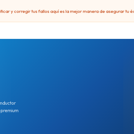
ar y corregir tus fallos aquí es la mejor manera de asegurar tu éx
a
onductor
o premium