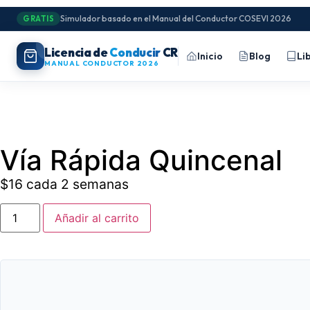
Simulador basado en el Manual del Conductor COSEVI 2026
GRATIS
Licencia de
Conducir
CR
Inicio
Blog
Li
MANUAL CONDUCTOR 2026
Vía Rápida Quincenal
$
16
cada 2 semanas
Añadir al carrito