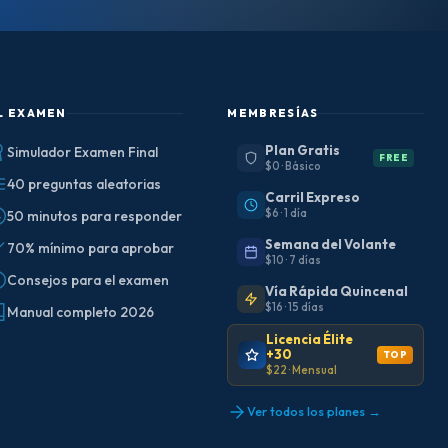
L EXAMEN
MEMBRESÍAS
Plan Gratis
Simulador Examen Final
FREE
$0 · Básico
40 preguntas aleatorias
Carril Expreso
$6 · 1 día
50 minutos para responder
Semana del Volante
70% mínimo para aprobar
$10 · 7 días
Consejos para el examen
Vía Rápida Quincenal
$16 · 15 días
Manual completo 2026
Licencia Élite
+30
TOP
$22 · Mensual
Ver todos los planes →