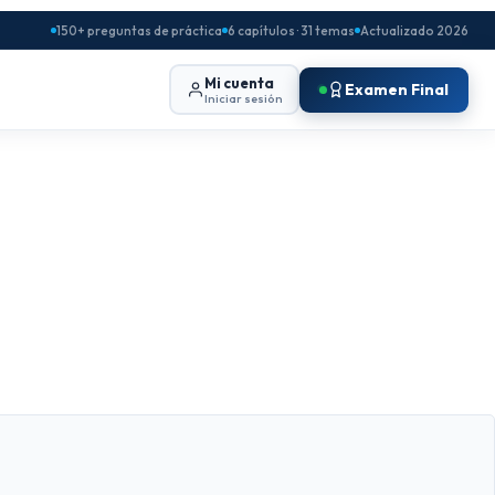
150+ preguntas de práctica
6 capítulos · 31 temas
Actualizado 2026
Mi cuenta
Examen Final
Iniciar sesión